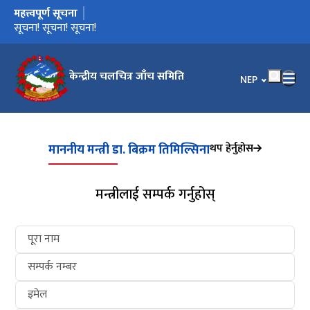
महत्त्वपूर्ण सूचना
मुख्य नेभिगेसनमा जानुहोस्
चलचित्र जाँच सम्बन्धी कार्यविधि-२०८२
सूचना! सूचना! सूचना!
केन्द्रीय चलचित्र जाँच समिति
भाषा चयन गर्नुहोस
NEP
थप हेर्नुहोस
माननीय मन्त्री डा. बिक्रम तिमिल्सिना
मन्त्रीलाई सम्पर्क गर्नुहोस्
पूरा नाम
सम्पर्क नम्बर
इमेल