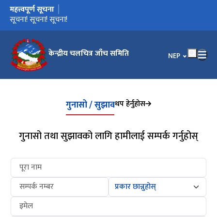
महत्त्वपूर्ण सूचना
मुख्य नेभिगेसनमा जानुहोस्
चलचित्र जाँच सम्बन्धी कार्यविधि-२०८२
सूचना! सूचना! सूचना!
केन्द्रीय चलचित्र जाँच समिति
भाषा चयन गर्नुहोस
NEP
थप हेर्नुहोस
गुनासो / सुझाव
गुनासो तथा सुझावको लागि हामीलाई सम्पर्क गर्नुहोस्
पूरा नाम
सम्पर्क नम्बर
इमेल